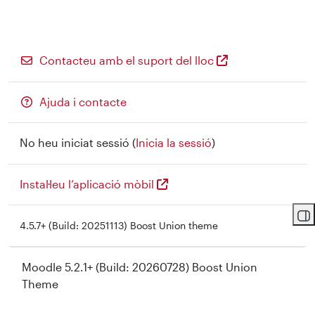
Contacteu amb el suport del lloc
Ajuda i contacte
No heu iniciat sessió (
Inicia la sessió
)
Instal·leu l’aplicació mòbil
Ob
4.5.7+ (Build: 20251113) Boost Union theme
Moodle 5.2.1+ (Build: 20260728) Boost Union
Theme