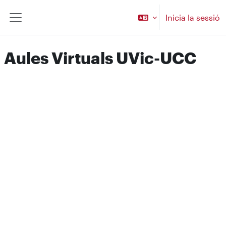
Ves al contingut principal
Inicia la sessió
Panell lateral
Aules Virtuals UVic-UCC